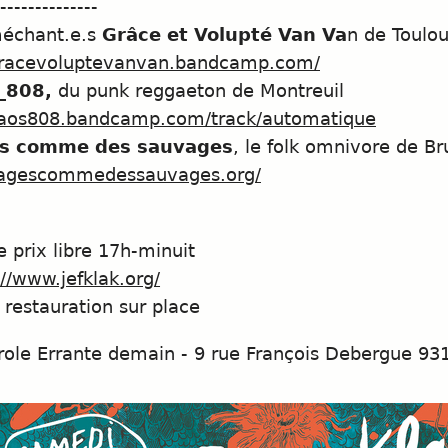
--------------
échant.e.s
Grâce et Volupté Van Va
n de Toulo
/gracevoluptevanvan.bandcamp.com/
_808,
du punk reggaeton de Montreuil
/caos808.bandcamp.com/track/automatique
s comme des sauvages
, le folk omnivore de Br
/sagescommedessauvages.org/
 prix libre 17h-minuit
://www.jefklak.org/
restauration sur place
ole Errante demain - 9 rue François Debergue 93