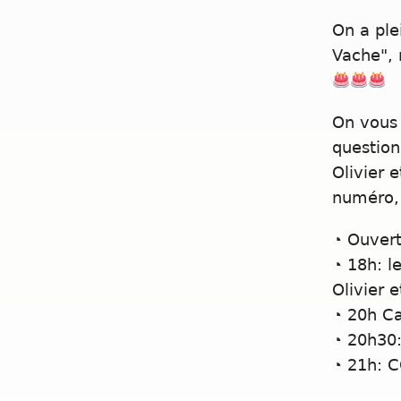
On a ple
Vache", 
On vous 
question
Olivier 
numéro, 
◔ Ouvert
◔ 18h: l
Olivier 
◔ 20h Ca
◔ 20h30
◔ 21h: 