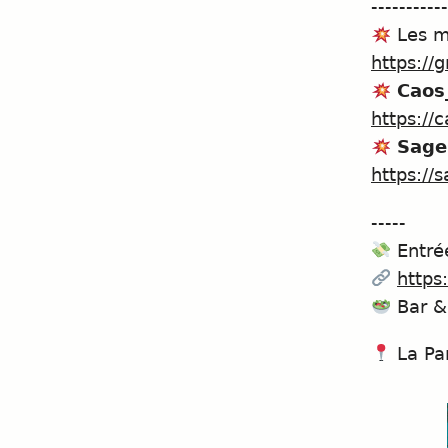
-----------
Les m
https:/
Caos
https:/
Sage
https:/
-----
Entrée
https
Bar & 
La Par