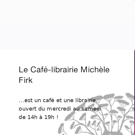
Le Café-librairie Michèle
Firk
...est un café et une librairie,
ouvert du mercredi au samedi
de 14h à 19h !