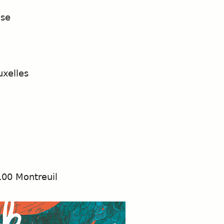
use
uxelles
100 Montreuil