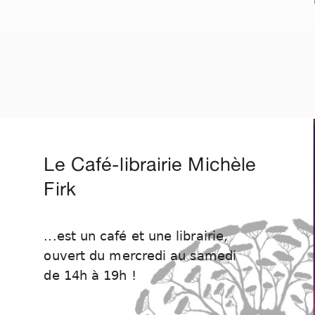
Le Café-librairie Michèle
Firk
...est un café et une librairie,
ouvert du mercredi au samedi
de 14h à 19h !