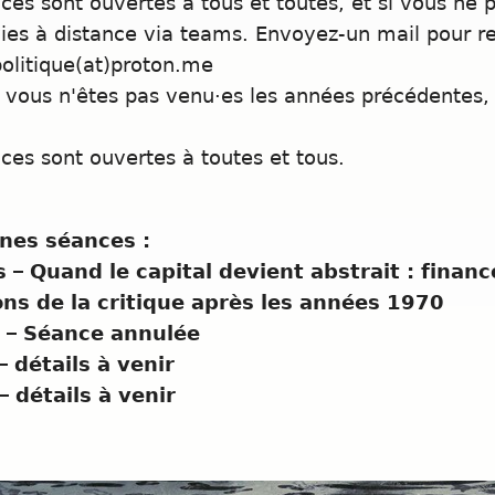
ces sont ouvertes à tous et toutes, et si vous ne
vies à distance via teams. Envoyez-un mail pour rec
politique(at)proton.me
vous n'êtes pas venu·es les années précédentes, 
ces sont ouvertes à toutes et tous.
nes séances :
 – Quand le capital devient abstrait : finan
ns de la critique après les années 1970
l – Séance annulée
– détails à venir
– détails à venir