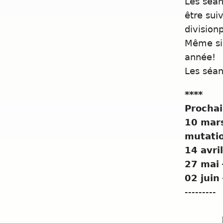
Les séan
être sui
division
Même si 
année!
Les séan
****
Prochai
10 mars
mutatio
14 avri
27 mai 
02 juin 
---------