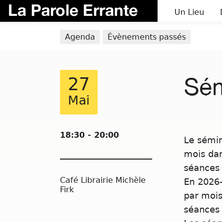
La Parole Errante
Un Lieu
Agenda
Évènements passés
Sém
27
Mai
18:30 - 20:00
Le sémin
mois dan
séances 
Café Librairie Michèle
En 2026-
Firk
par mois
séances 