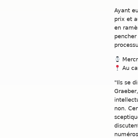
Ayant eu
prix et 
en ramèn
pencher 
processu
Mercre
Au caf
"Ils se 
Graeber,
intellec
non. Cer
sceptiqu
discuten
numéros 