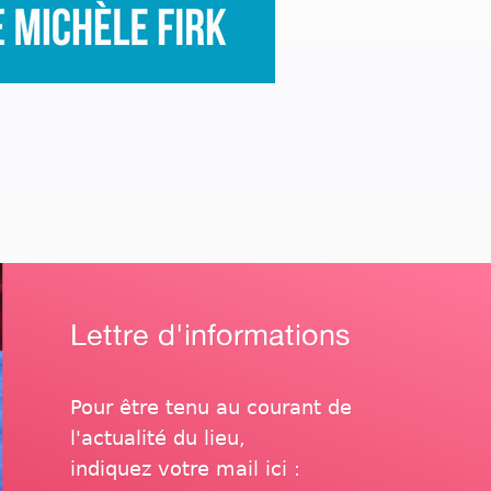
Lettre d'informations
Pour être tenu au courant de
l'actualité du lieu,
indiquez votre mail ici :