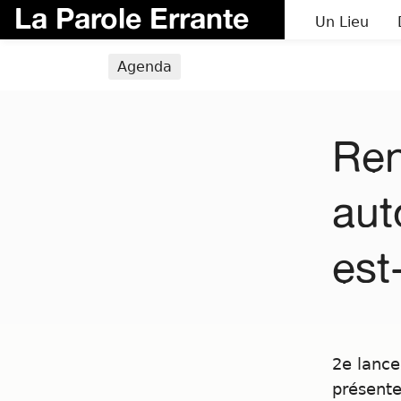
La Parole Errante
Un Lieu
Agenda
Ren
aut
est
2e lance
présente