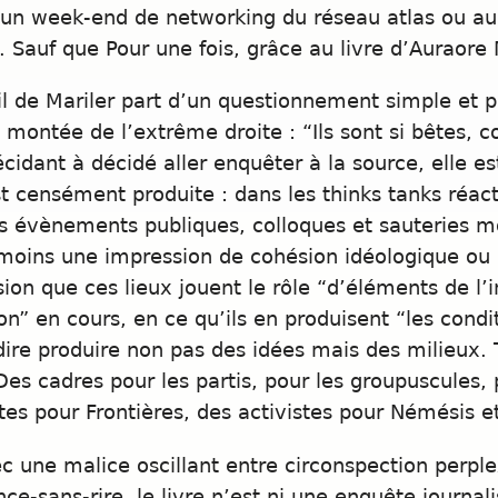
à un week-end de networking du réseau atlas ou au
n. Sauf que Pour une fois, grâce au livre d’Auraore M
il de Mariler part d’un questionnement simple et 
a montée de l’extrême droite : “Ils sont si bêtes
écidant à décidé aller enquêter à la source, elle e
st censément produite : dans les thinks tanks réa
ts évènements publiques, colloques et sauteries m
oins une impression de cohésion idéologique ou d
sion que ces lieux jouent le rôle “d’éléments de l’
ion” en cours, en ce qu’ils en produisent “les condit
dire produire non pas des idées mais des milieux. 
Des cadres pour les partis, pour les groupuscules,
stes pour Frontières, des activistes pour Némésis e
ec une malice oscillant entre circonspection perple
ince-sans-rire, le livre n’est ni une enquête journal