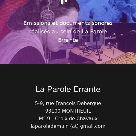
Émissions et documents sonores
réalisés au sein de La Parole
Errante
La Parole Errante
5-9, rue François Debergue
93100 MONTREUIL
M° 9 - Croix de Chavaux
laparoledemain (at) gmail.com