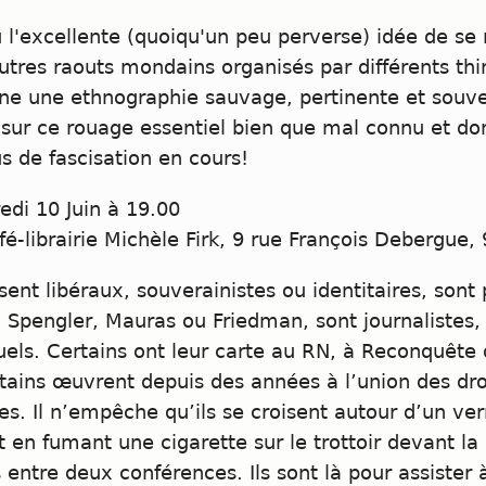
 l'excellente (quoiqu'un peu perverse) idée de se
autres raouts mondains organisés par différents thi
e une ethnographie sauvage, pertinente et souven
sur ce rouage essentiel bien que mal connu et d
s de fascisation en cours!
di 10 Juin à 19.00
é-librairie Michèle Firk, 9 rue François Debergue,
disent libéraux, souverainistes ou identitaires, sont
 Spengler, Mauras ou Friedman, sont journalistes, 
tuels. Certains ont leur carte au RN, à Reconquête 
tains œuvrent depuis des années à l’union des dr
es. Il n’empêche qu’ils se croisent autour d’un ver
t en fumant une cigarette sur le trottoir devant l
entre deux conférences. Ils sont là pour assister à