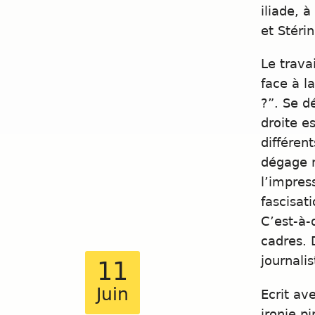
iliade, 
et Stéri
Le trava
face à l
?”. Se d
droite e
différen
dégage m
l’impres
fascisat
C’est-à-
cadres. 
journali
11
Juin
Ecrit av
ironie p