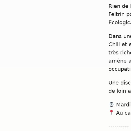
Rien de 
Feltrin 
Ecologic
Dans une
Chili et
très rich
amène a 
occupati
Une disc
de loin 
Mardi 
Au caf
----------