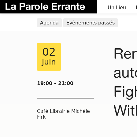
La Parole Errante
Un Lieu
Agenda
Évènements passés
Ren
02
Juin
aut
19:00 - 21:00
Fig
Wit
Café Librairie Michèle
Firk