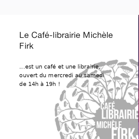
Le Café-librairie Michèle
Firk
...est un café et une librairie,
ouvert du mercredi au samedi
de 14h à 19h !