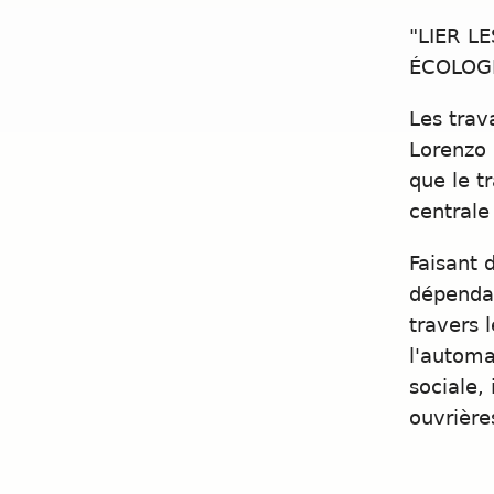
"LIER L
ÉCOLOG
Les trav
Lorenzo 
que le t
centrale
Faisant 
dépendan
travers 
l'automa
sociale,
ouvrière