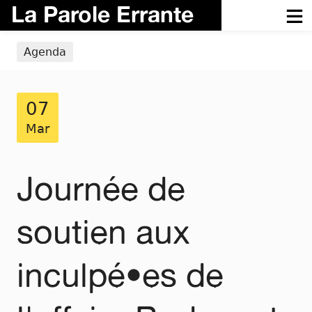
La Parole Errante
Agenda
07
Mar
Journée de
soutien aux
inculpé•es de