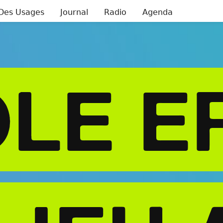
Des Usages
Journal
Radio
Agenda
OLE E