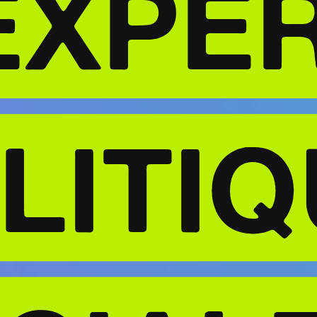
EXPÉ
LITIQ