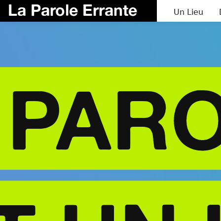
La Parole Errante
Un Lieu
 PAR