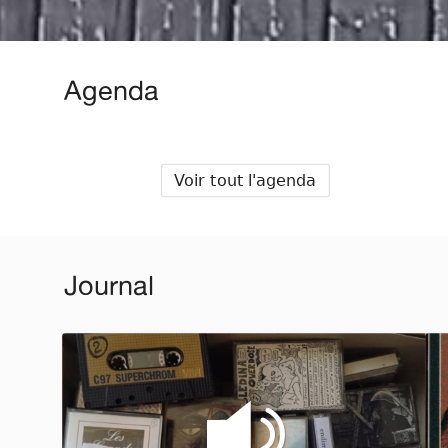
Agenda
Voir tout l'agenda
Journal